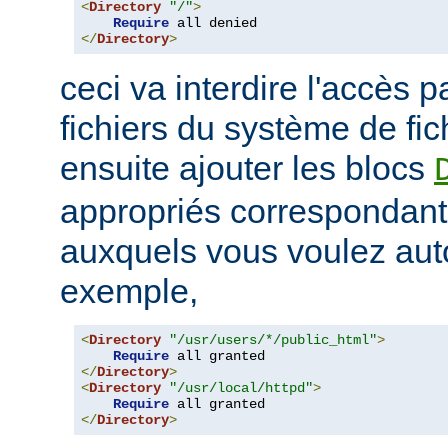
<
Directory
"/"
>
Require
</
Directory
>
ceci va interdire l'accès p
fichiers du système de fi
ensuite ajouter les blocs
appropriés correspondant
auxquels vous voulez auto
exemple,
<
Directory
"/usr/users/*/public_html"
>
Require
</
Directory
>
<
Directory
"/usr/local/httpd"
>
Require
</
Directory
>