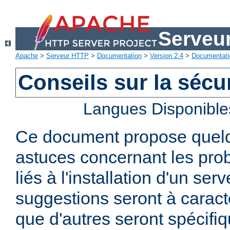
Serveu
Apache
>
Serveur HTTP
>
Documentation
>
Version 2.4
>
Documentati
Conseils sur la sécur
Langues Disponible
Ce document propose quelq
astuces concernant les pro
liés à l'installation d'un se
suggestions seront à caract
que d'autres seront spécifi