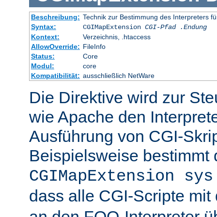
Beschreibung:
Technik zur Bestimmung des Interpreters fü
Syntax:
CGIMapExtension
CGI-Pfad
.Endung
Kontext:
Verzeichnis, .htaccess
AllowOverride:
FileInfo
Status:
Core
Modul:
core
Kompatibilität:
ausschließlich NetWare
Die Direktive wird zur St
wie Apache den Interpreter
Ausführung von CGI-Skrip
Beispielsweise bestimmt
CGIMapExtension sys
dass alle CGI-Scripte mi
an den FOO-Interpreter 