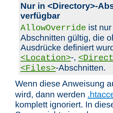
Nur in <Directory>-Ab
verfügbar
ist nur
AllowOverride
Abschnitten gültig, die 
Ausdrücke definiert wurd
-,
<Location>
<Direc
-Abschnitten.
<Files>
Wenn diese Anweisung a
wird, dann werden
.htacc
komplett ignoriert. In die