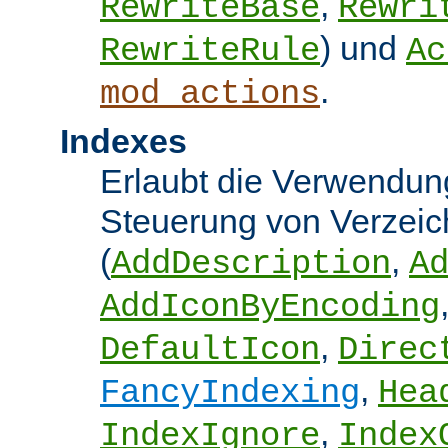
,
RewriteBase
Rewri
) und
RewriteRule
Ac
.
mod_actions
Indexes
Erlaubt die Verwendung
Steuerung von Verzeic
(
,
AddDescription
A
AddIconByEncoding
,
DefaultIcon
Direc
,
FancyIndexing
Hea
,
IndexIgnore
Index