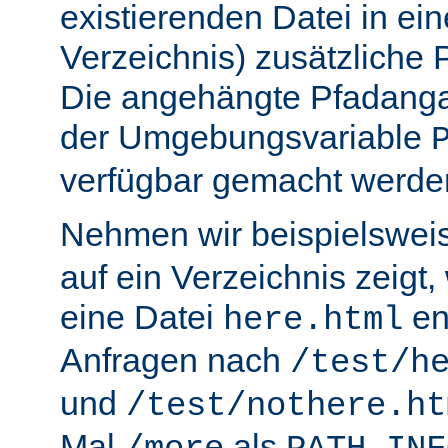
existierenden Datei in ei
Verzeichnis) zusätzliche
Die angehängte Pfadanga
der Umgebungsvariable
verfügbar gemacht werde
Nehmen wir beispielswei
auf ein Verzeichnis zeigt,
eine Datei
en
here.html
Anfragen nach
/test/h
und
/test/nothere.ht
Mal
als