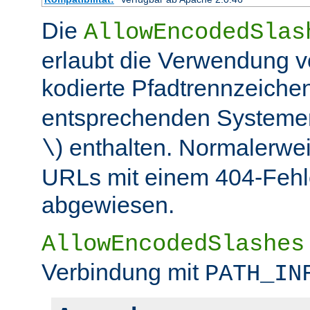
Die
AllowEncodedSlas
erlaubt die Verwendung 
kodierte Pfadtrennzeichen
entsprechenden Systemen
) enthalten. Normalerwe
\
URLs mit einem 404-Fehle
abgewiesen.
AllowEncodedSlashes
Verbindung mit
PATH_IN