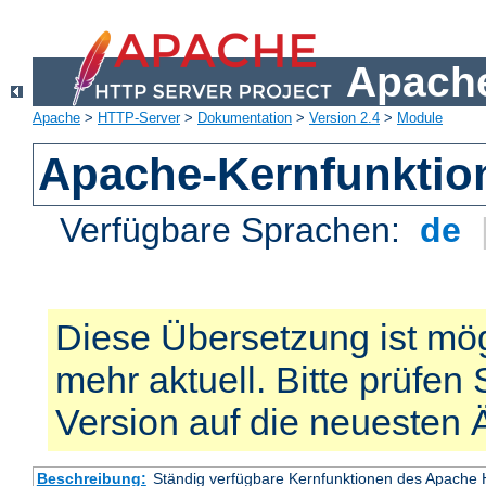
Apache
Apache
>
HTTP-Server
>
Dokumentation
>
Version 2.4
>
Module
Apache-Kernfunktio
Verfügbare Sprachen:
de
Diese Übersetzung ist mög
mehr aktuell. Bitte prüfen 
Version auf die neuesten
Beschreibung:
Ständig verfügbare Kernfunktionen des Apache