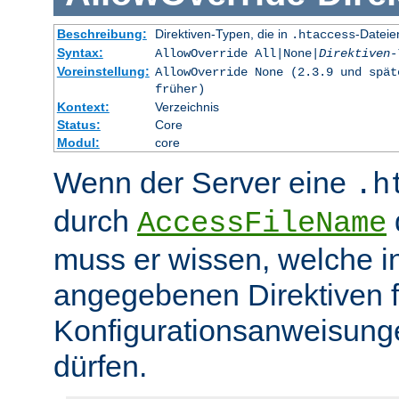
Beschreibung:
Direktiven-Typen, die in
-Dateie
.htaccess
Syntax:
AllowOverride All|None|
Direktiven-
Voreinstellung:
AllowOverride None (2.3.9 und spät
früher)
Kontext:
Verzeichnis
Status:
Core
Modul:
core
Wenn der Server eine
.h
durch
d
AccessFileName
muss er wissen, welche in
angegebenen Direktiven 
Konfigurationsanweisung
dürfen.