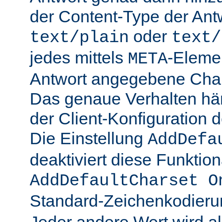
der Content-Type der Ant
oder
text/plain
text/
jedes mittels
-Elemen
META
Antwort angegebene Char
Das genaue Verhalten hän
der Client-Konfiguration 
Die Einstellung
AddDefa
deaktiviert diese Funktiona
AddDefaultCharset O
Standard-Zeichenkodier