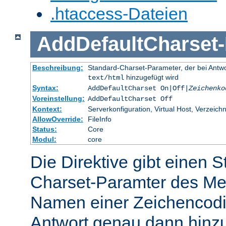
.htaccess-Dateien
AddDefaultCharset
-
Beschreibung:
Standard-Charset-Parameter, der bei Ant
hinzugefügt wird
text/html
Syntax:
AddDefaultCharset On|Off|
Zeichenko
Voreinstellung:
AddDefaultCharset Off
Kontext:
Serverkonfiguration, Virtual Host, Verzeichn
AllowOverride:
FileInfo
Status:
Core
Modul:
core
Die Direktive gibt einen 
Charset-Paramter des Me
Namen einer Zeichencodie
Antwort genau dann hinzu