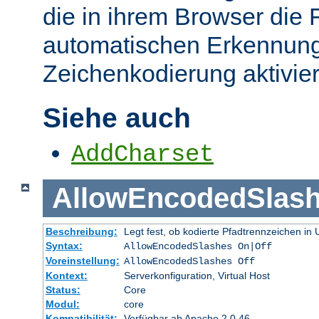
die in ihrem Browser die 
automatischen Erkennung
Zeichenkodierung aktivier
Siehe auch
AddCharset
AllowEncodedSlas
Beschreibung:
Legt fest, ob kodierte Pfadtrennzeichen i
Syntax:
AllowEncodedSlashes On|Off
Voreinstellung:
AllowEncodedSlashes Off
Kontext:
Serverkonfiguration, Virtual Host
Status:
Core
Modul:
core
Kompatibilität:
Verfügbar ab Apache 2.0.46