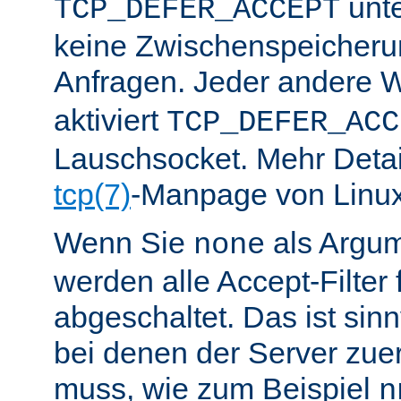
unte
TCP_DEFER_ACCEPT
keine Zwischenspeicher
Anfragen. Jeder andere W
aktiviert
TCP_DEFER_ACC
Lauschsocket. Mehr Detail
tcp(7)
-Manpage von Linux
Wenn Sie
als Argu
none
werden alle Accept-Filter 
abgeschaltet. Das ist sinnv
bei denen der Server zue
muss, wie zum Beispiel
n