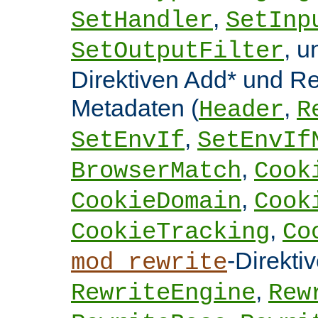
,
SetHandler
SetInp
, 
SetOutputFilter
Direktiven Add* und 
Metadaten (
,
Header
R
,
SetEnvIf
SetEnvIf
,
BrowserMatch
Cook
,
CookieDomain
Cook
,
CookieTracking
Co
-Direkti
mod_rewrite
,
RewriteEngine
Rew