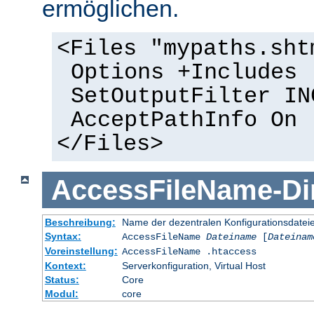
ermöglichen.
<Files "mypaths.sht
Options +Includes
SetOutputFilter IN
AcceptPathInfo On
</Files>
AccessFileName
-
Di
Beschreibung:
Name der dezentralen Konfigurationsdatei
Syntax:
AccessFileName
Dateiname
[
Dateinam
Voreinstellung:
AccessFileName .htaccess
Kontext:
Serverkonfiguration, Virtual Host
Status:
Core
Modul:
core