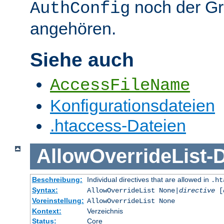
noch der G
AuthConfig
angehören.
Siehe auch
AccessFileName
Konfigurationsdateien
.htaccess-Dateien
AllowOverrideList
-
D
Beschreibung:
Individual directives that are allowed in
.ht
Syntax:
AllowOverrideList None|
directive
[
Voreinstellung:
AllowOverrideList None
Kontext:
Verzeichnis
Status:
Core