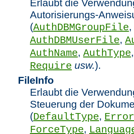
Erlaubt die Verwendun
Autorisierungs-Anwei
(
,
AuthDBMGroupFile
,
AuthDBMUserFile
A
,
AuthName
AuthType
usw.
).
Require
FileInfo
Erlaubt die Verwendung
Steuerung der Dokume
(
,
DefaultType
Erro
,
ForceType
Languag