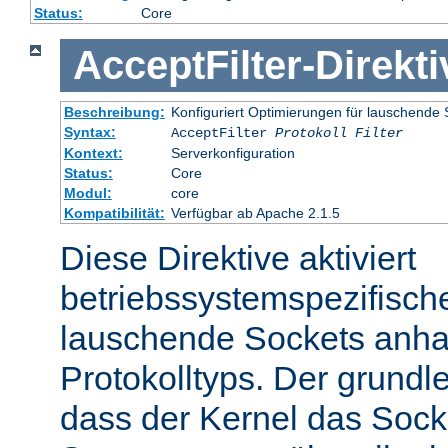
Status:
Core
AcceptFilter
-
Direkti
Beschreibung:
Konfiguriert Optimierungen für lauschende 
Syntax:
AcceptFilter
Protokoll
Filter
Kontext:
Serverkonfiguration
Status:
Core
Modul:
core
Kompatibilität:
Verfügbar ab Apache 2.1.5
Diese Direktive aktiviert
betriebssystemspezifisch
lauschende Sockets anh
Protokolltyps. Der grundl
dass der Kernel das Sock