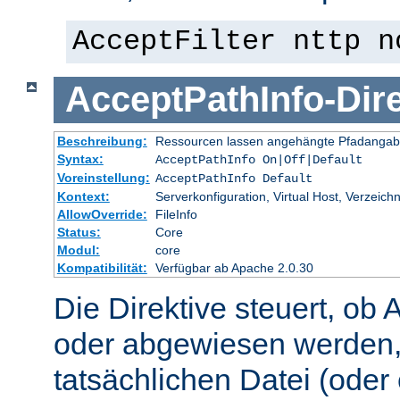
AcceptFilter nttp n
AcceptPathInfo
-
Dir
Beschreibung:
Ressourcen lassen angehängte Pfadangab
Syntax:
AcceptPathInfo On|Off|Default
Voreinstellung:
AcceptPathInfo Default
Kontext:
Serverkonfiguration, Virtual Host, Verzeichn
AllowOverride:
FileInfo
Status:
Core
Modul:
core
Kompatibilität:
Verfügbar ab Apache 2.0.30
Die Direktive steuert, ob 
oder abgewiesen werden,
tatsächlichen Datei (oder 