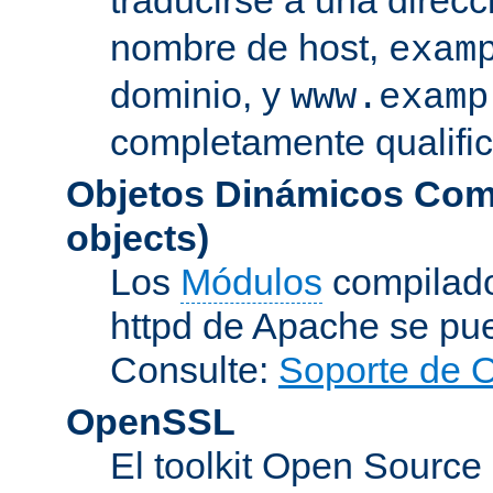
nombre de host,
exam
dominio, y
www.examp
completamente qualifi
Objetos Dinámicos Com
objects)
Los
Módulos
compilado
httpd de Apache se pu
Consulte:
Soporte de 
OpenSSL
El toolkit Open Sourc