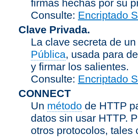
firmas hechas por su pr
Consulte:
Encriptado 
Clave Privada.
La clave secreta de u
Pública
, usada para de
y firmar los salientes.
Consulte:
Encriptado 
CONNECT
Un
método
de HTTP par
datos sin usar HTTP. 
otros protocolos, tales